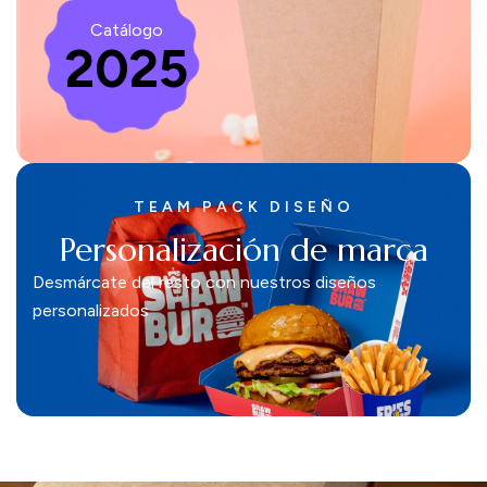
Catálogo
2025
TEAM PACK DISEÑO
Personalización de marca
Desmárcate del resto con nuestros diseños
personalizados